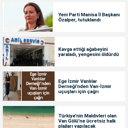
Yeni Parti Manisa İl Başkanı
Özalper, tutuklandı
Kavga ettiği ağabeyini
yaraladı, yengesini öldürdü
Ege İzmir Vanlılar
Derneği’nden Van-İzmir
uçuşları için çağrı
Türkiye’nin Maldivleri olan
Van Gölü’ne ücretsiz halk
plajları yapılacak