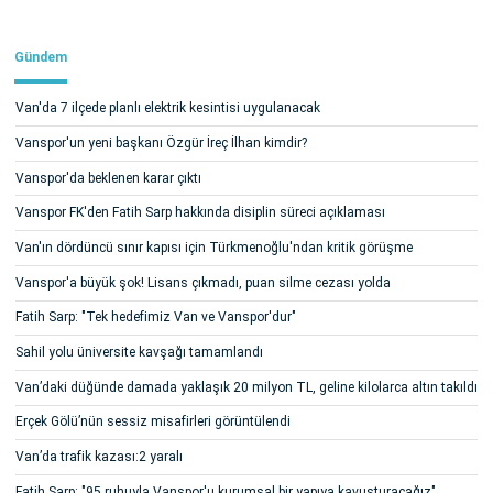
Gündem
Van'da 7 ilçede planlı elektrik kesintisi uygulanacak
Vanspor'un yeni başkanı Özgür İreç İlhan kimdir?
Vanspor'da beklenen karar çıktı
Vanspor FK'den Fatih Sarp hakkında disiplin süreci açıklaması
Van'ın dördüncü sınır kapısı için Türkmenoğlu'ndan kritik görüşme
Vanspor'a büyük şok! Lisans çıkmadı, puan silme cezası yolda
Fatih Sarp: "Tek hedefimiz Van ve Vanspor'dur"
Sahil yolu üniversite kavşağı tamamlandı
Van’daki düğünde damada yaklaşık 20 milyon TL, geline kilolarca altın takıldı
Erçek Gölü’nün sessiz misafirleri görüntülendi
Van’da trafik kazası:2 yaralı
Fatih Sarp: "95 ruhuyla Vanspor'u kurumsal bir yapıya kavuşturacağız"