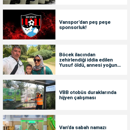
Vanspor'dan peş peşe
sponsorluk!
Böcek ilacından
zehirlendiği iddia edilen
Yusuf öldü, annesi yoğun
bakımda
VBB otobüs duraklarında
hijyen çalışması
Van’da sabah namazı