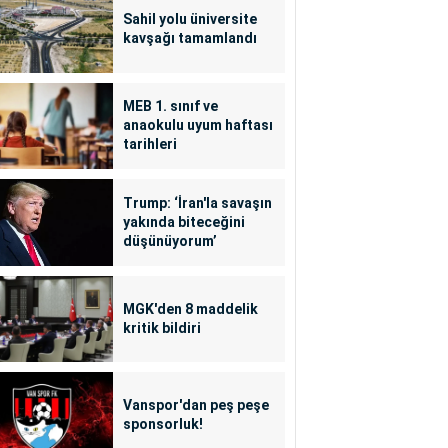
Sahil yolu üniversite
kavşağı tamamlandı
MEB 1. sınıf ve
anaokulu uyum haftası
tarihleri
Trump: ‘İran'la savaşın
yakında biteceğini
düşünüyorum’
MGK'den 8 maddelik
kritik bildiri
Vanspor'dan peş peşe
sponsorluk!