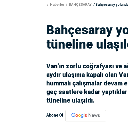
Haberler
BAHÇESARAY
Bahçesaray yolundak
Bahçesaray yo
tüneline ulaşıl
Van’ın zorlu coğrafyası ve ağ
aydır ulaşıma kapalı olan V
hummalı çalışmalar devam ed
geç saatlere kadar yaptıklar
tüneline ulaşıldı.
Abone Ol