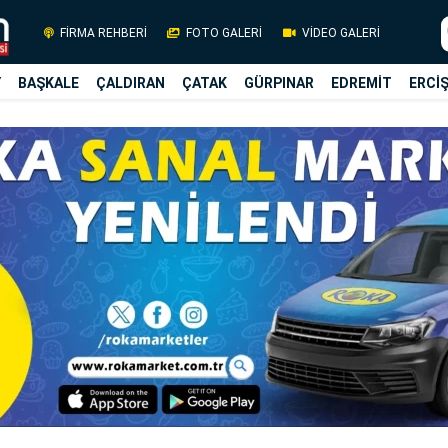
FİRMA REHBERİ
FOTO GALERİ
VİDEO GALERİ
Y
BAŞKALE
ÇALDIRAN
ÇATAK
GÜRPINAR
EDREMİT
ERCİ