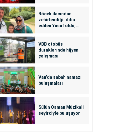
Böcek ilacından
zehirlendiği iddia
edilen Yusuf öldü,
annesi yoğun bakımda
VBB otobüs
duraklarında hijyen
çalışması
Van’da sabah namazı
buluşmaları
Sülün Osman Müzikali
seyirciyle buluşuyor