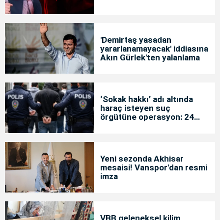
'Demirtaş yasadan
yararlanamayacak' iddiasına
Akın Gürlek'ten yalanlama
‘Sokak hakkı’ adı altında
haraç isteyen suç
örgütüne operasyon: 24
tutuklama
Yeni sezonda Akhisar
mesaisi! Vanspor'dan resmi
imza
VBB geleneksel kilim