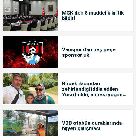
MGK'den 8 maddelik kritik
bildiri
Vanspor'dan peş peşe
sponsorluk!
Böcek ilacından
zehirlendiği iddia edilen
Yusuf öldü, annesi yoğun
bakımda
VBB otobüs duraklarında
hijyen çalışması