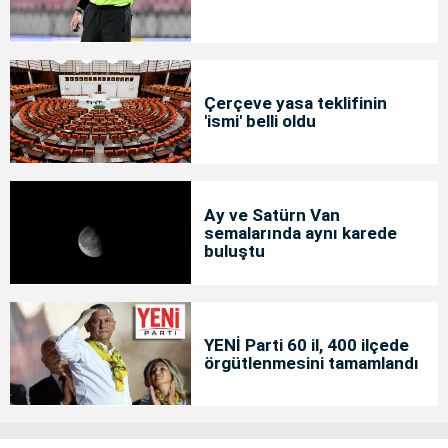
Çerçeve yasa teklifinin
'ismi' belli oldu
Ay ve Satürn Van
semalarında aynı karede
buluştu
YENİ Parti 60 il, 400 ilçede
örgütlenmesini tamamlandı