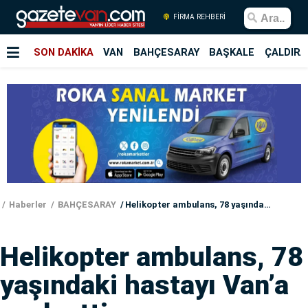
FİRMA REHBERİ
SON DAKİKA
VAN
BAHÇESARAY
BAŞKALE
ÇALDIRA
Haberler
BAHÇESARAY
Helikopter ambulans, 78 yaşındaki hastayı Van’a sevk etti
Helikopter ambulans, 78
yaşındaki hastayı Van’a