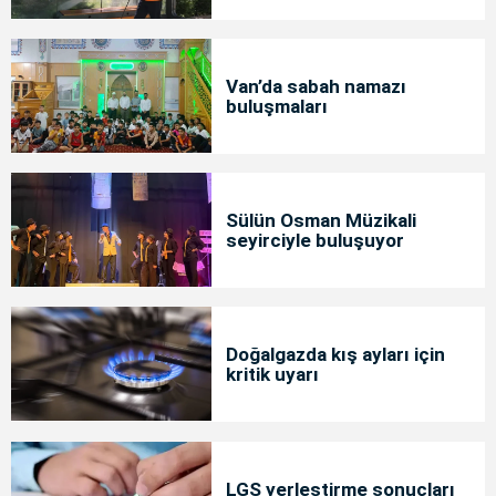
Van’da sabah namazı
buluşmaları
Sülün Osman Müzikali
seyirciyle buluşuyor
Doğalgazda kış ayları için
kritik uyarı
LGS yerleştirme sonuçları