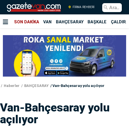
FİRMA REHBERİ
SON DAKİKA
VAN
BAHÇESARAY
BAŞKALE
ÇALDIRA
Haberler
BAHÇESARAY
Van-Bahçesaray yolu açılıyor
Van-Bahçesaray yolu
açılıyor