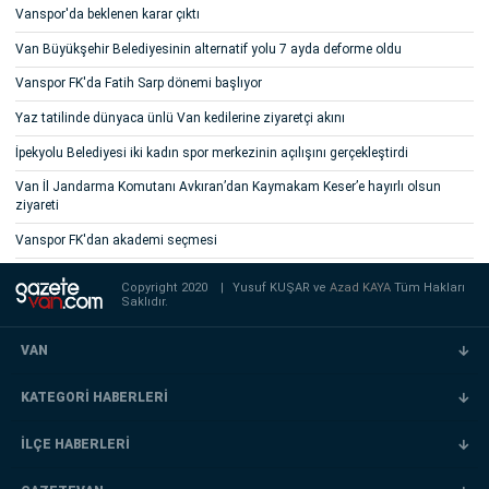
Vanspor'da beklenen karar çıktı
Van Büyükşehir Belediyesinin alternatif yolu 7 ayda deforme oldu
Vanspor FK'da Fatih Sarp dönemi başlıyor
Yaz tatilinde dünyaca ünlü Van kedilerine ziyaretçi akını
İpekyolu Belediyesi iki kadın spor merkezinin açılışını gerçekleştirdi
Van İl Jandarma Komutanı Avkıran’dan Kaymakam Keser’e hayırlı olsun
ziyareti
Vanspor FK'dan akademi seçmesi
Copyright 2020
|
Yusuf KUŞAR ve
Azad KAYA
Tüm Hakları
Saklıdır.
VAN
KATEGORİ HABERLERİ
İLÇE HABERLERİ