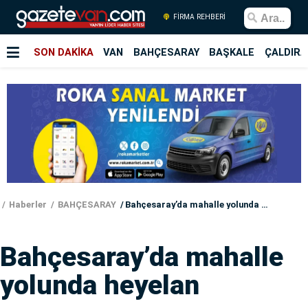
FİRMA REHBERİ
SON DAKİKA
VAN
BAHÇESARAY
BAŞKALE
ÇALDIRA
Haberler
BAHÇESARAY
Bahçesaray’da mahalle yolunda heyelan
Bahçesaray’da mahalle
yolunda heyelan