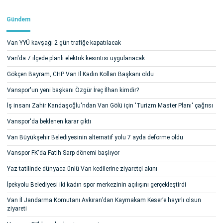
Gündem
Van YYÜ kavşağı 2 gün trafiğe kapatılacak
Van'da 7 ilçede planlı elektrik kesintisi uygulanacak
Gökçen Bayram, CHP Van İl Kadın Kolları Başkanı oldu
Vanspor'un yeni başkanı Özgür İreç İlhan kimdir?
İş insanı Zahir Kandaşoğlu'ndan Van Gölü için 'Turizm Master Planı' çağrısı
Vanspor'da beklenen karar çıktı
Van Büyükşehir Belediyesinin alternatif yolu 7 ayda deforme oldu
Vanspor FK'da Fatih Sarp dönemi başlıyor
Yaz tatilinde dünyaca ünlü Van kedilerine ziyaretçi akını
İpekyolu Belediyesi iki kadın spor merkezinin açılışını gerçekleştirdi
Van İl Jandarma Komutanı Avkıran’dan Kaymakam Keser’e hayırlı olsun
ziyareti