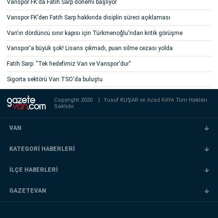
Vanspor FK'da Fatih Sarp dönemi başlıyor
Vanspor FK'den Fatih Sarp hakkında disiplin süreci açıklaması
Van'ın dördüncü sınır kapısı için Türkmenoğlu'ndan kritik görüşme
Vanspor'a büyük şok! Lisans çıkmadı, puan silme cezası yolda
Fatih Sarp: "Tek hedefimiz Van ve Vanspor'dur"
Sigorta sektörü Van TSO'da buluştu
Copyright 2020
|
Yusuf KUŞAR ve
Azad KAYA
Tüm Hakları
Saklıdır.
VAN
KATEGORİ HABERLERİ
İLÇE HABERLERİ
GAZETEVAN