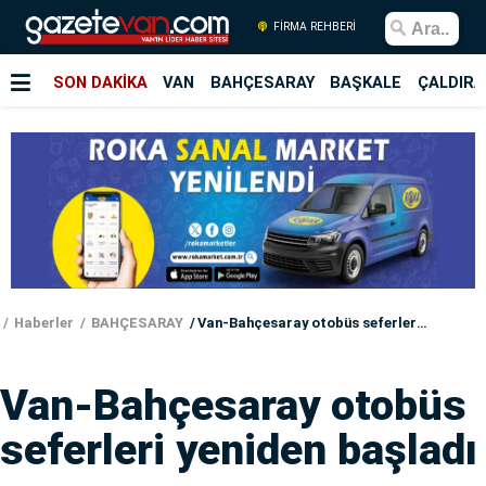
FİRMA REHBERİ
SON DAKİKA
VAN
BAHÇESARAY
BAŞKALE
ÇALDIRA
Haberler
BAHÇESARAY
Van-Bahçesaray otobüs seferleri yeniden başladı
Van-Bahçesaray otobüs
seferleri yeniden başladı