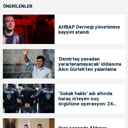
ÖNERİLENLER
AHBAP Derneği yönetimine
kayyım atandı
'Demirtaş yasadan
yararlanamayacak' iddiasına
Akın Gürlek'ten yalanlama
‘Sokak hakkı’ adı altında
haraç isteyen suç
örgütüne operasyon: 24
tutuklama