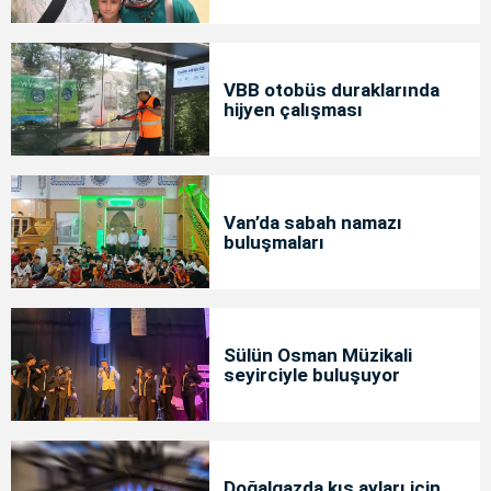
bakımda
VBB otobüs duraklarında
hijyen çalışması
Van’da sabah namazı
buluşmaları
Sülün Osman Müzikali
seyirciyle buluşuyor
Doğalgazda kış ayları için