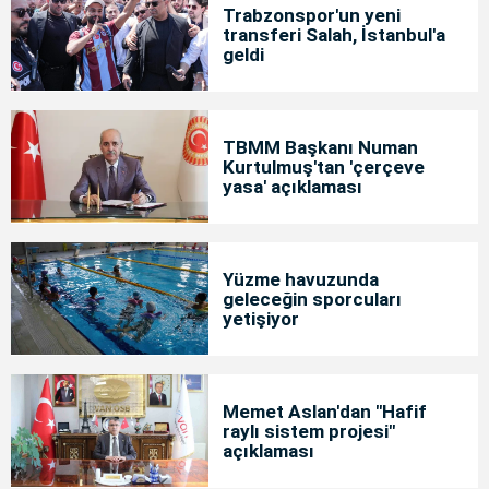
Trabzonspor'un yeni
transferi Salah, İstanbul'a
geldi
TBMM Başkanı Numan
Kurtulmuş'tan 'çerçeve
yasa' açıklaması
Yüzme havuzunda
geleceğin sporcuları
yetişiyor
Memet Aslan'dan "Hafif
raylı sistem projesi"
açıklaması