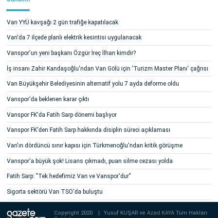
Van YYÜ kavşağı 2 gün trafiğe kapatılacak
Van'da 7 ilçede planlı elektrik kesintisi uygulanacak
Vanspor'un yeni başkanı Özgür İreç İlhan kimdir?
İş insanı Zahir Kandaşoğlu'ndan Van Gölü için 'Turizm Master Planı' çağrısı
Van Büyükşehir Belediyesinin alternatif yolu 7 ayda deforme oldu
Vanspor'da beklenen karar çıktı
Vanspor FK'da Fatih Sarp dönemi başlıyor
Vanspor FK'den Fatih Sarp hakkında disiplin süreci açıklaması
Van'ın dördüncü sınır kapısı için Türkmenoğlu'ndan kritik görüşme
Vanspor'a büyük şok! Lisans çıkmadı, puan silme cezası yolda
Fatih Sarp: "Tek hedefimiz Van ve Vanspor'dur"
Sigorta sektörü Van TSO'da buluştu
Copyright 2020
|
Yusuf KUŞAR ve
Azad KAYA
Tüm Hakları