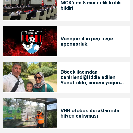
MGK'den 8 maddelik kritik
bildiri
Vanspor'dan peş peşe
sponsorluk!
Böcek ilacından
zehirlendiği iddia edilen
Yusuf öldü, annesi yoğun
bakımda
VBB otobüs duraklarında
hijyen çalışması