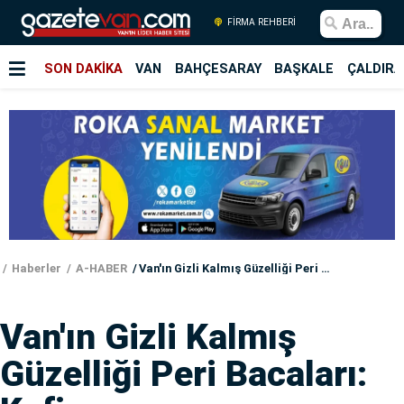
FİRMA REHBERİ
SON DAKİKA
VAN
BAHÇESARAY
BAŞKALE
ÇALDIRA
Haberler
A-HABER
Van'ın Gizli Kalmış Güzelliği Peri Bacaları: Kofiraz
Van'ın Gizli Kalmış
Güzelliği Peri Bacaları: