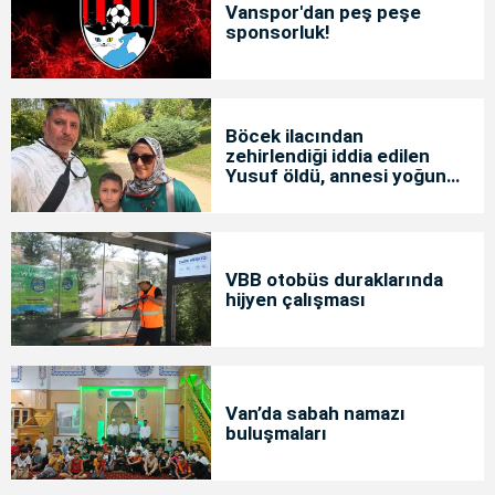
Vanspor'dan peş peşe
sponsorluk!
Böcek ilacından
zehirlendiği iddia edilen
Yusuf öldü, annesi yoğun
bakımda
VBB otobüs duraklarında
hijyen çalışması
Van’da sabah namazı
buluşmaları