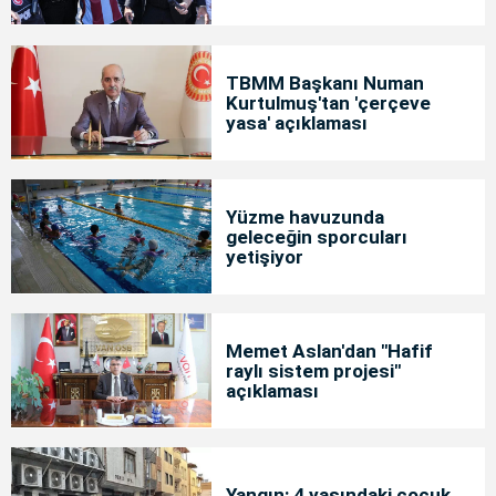
TBMM Başkanı Numan
Kurtulmuş'tan 'çerçeve
yasa' açıklaması
Yüzme havuzunda
geleceğin sporcuları
yetişiyor
Memet Aslan'dan "Hafif
raylı sistem projesi"
açıklaması
Yangın: 4 yaşındaki çocuk