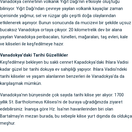
Vanadokya cennetinin volkanik Yiğit Dağı'nın etkisiyle oluştuğu
biliniyor. Yiğit Dağı'ndan çevreye yayılan volkanik kayaçlar zaman
içerisinde yağmur, sel ve rüzgar gibi çeşitli doğa olaylarından
etkilenerek aşınıyor. Bunun sonucunda da mucizevi bir şekilde uçsuz
bucaksız Vanadokya ortaya çıkıyor. 20 kilometrelik dev bir alana
yayılan Vanadokya peribacaları, tünelleri, mağaraları, taş evleri, kale
ve kiliseleri ile keşfedilmeye hazır.
Vanadokya'daki Tarihi Güzellikler
Keşfedilmeyi bekleyen bu saklı cennet Kapadokya'daki Ihlara Vadisi
kadar güzel bir tarihi dokuya ev sahipliği yapıyor. Ihlara Vadisi'ndeki
tarihi kiliseler ve yaşam alanlarının benzerleri ile Vanadokya'da da
karşılaşmak mümkün.
Vanadokya'nın bünyesinde çok sayıda tarihi kilise yer alıyor. 1700
yıllık St. Bartholomeus Kilisesi'ni de buraya uğradığınızda ziyaret
edebilirsiniz. İnanışa göre Hz. İsa'nın havarilerinden biri olan
Bartalmay'ın mezarı burada, bu sebeple kilise yurt dışında da oldukça
meşhur.