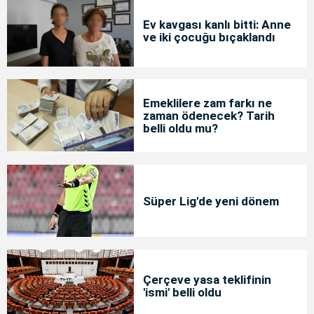
Ev kavgası kanlı bitti: Anne
ve iki çocuğu bıçaklandı
Emeklilere zam farkı ne
zaman ödenecek? Tarih
belli oldu mu?
Süper Lig'de yeni dönem
Çerçeve yasa teklifinin
'ismi' belli oldu