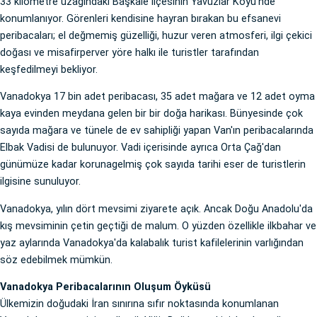
33 kilometre uzağındaki Başkale ilçesinin Yavuzlar Köyü'nde
konumlanıyor. Görenleri kendisine hayran bırakan bu efsanevi
peribacaları; el değmemiş güzelliği, huzur veren atmosferi, ilgi çekici
doğası ve misafirperver yöre halkı ile turistler tarafından
keşfedilmeyi bekliyor.
Vanadokya 17 bin adet peribacası, 35 adet mağara ve 12 adet oyma
kaya evinden meydana gelen bir bir doğa harikası. Bünyesinde çok
sayıda mağara ve tünele de ev sahipliği yapan Van'ın peribacalarında
Elbak Vadisi de bulunuyor. Vadi içerisinde ayrıca Orta Çağ'dan
günümüze kadar korunagelmiş çok sayıda tarihi eser de turistlerin
ilgisine sunuluyor.
Vanadokya, yılın dört mevsimi ziyarete açık. Ancak Doğu Anadolu'da
kış mevsiminin çetin geçtiği de malum. O yüzden özellikle ilkbahar ve
yaz aylarında Vanadokya'da kalabalık turist kafilelerinin varlığından
söz edebilmek mümkün.
Vanadokya Peribacalarının Oluşum Öyküsü
Ülkemizin doğudaki İran sınırına sıfır noktasında konumlanan