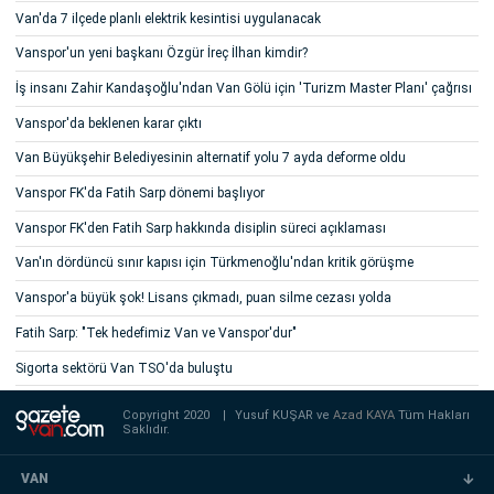
Van'da 7 ilçede planlı elektrik kesintisi uygulanacak
Vanspor'un yeni başkanı Özgür İreç İlhan kimdir?
İş insanı Zahir Kandaşoğlu'ndan Van Gölü için 'Turizm Master Planı' çağrısı
Vanspor'da beklenen karar çıktı
Van Büyükşehir Belediyesinin alternatif yolu 7 ayda deforme oldu
Vanspor FK'da Fatih Sarp dönemi başlıyor
Vanspor FK'den Fatih Sarp hakkında disiplin süreci açıklaması
Van'ın dördüncü sınır kapısı için Türkmenoğlu'ndan kritik görüşme
Vanspor'a büyük şok! Lisans çıkmadı, puan silme cezası yolda
Fatih Sarp: "Tek hedefimiz Van ve Vanspor'dur"
Sigorta sektörü Van TSO'da buluştu
Copyright 2020
|
Yusuf KUŞAR ve
Azad KAYA
Tüm Hakları
Saklıdır.
VAN