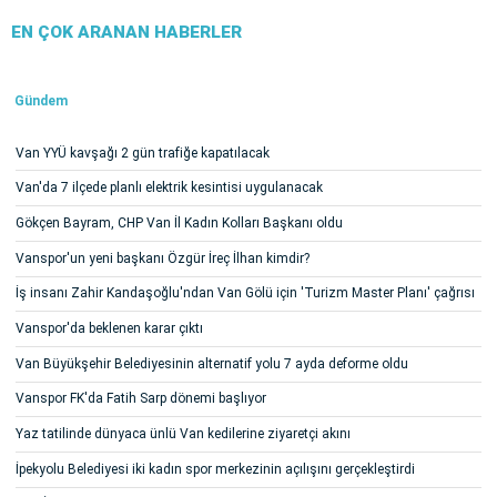
EN ÇOK ARANAN HABERLER
Gündem
Van YYÜ kavşağı 2 gün trafiğe kapatılacak
Van'da 7 ilçede planlı elektrik kesintisi uygulanacak
Gökçen Bayram, CHP Van İl Kadın Kolları Başkanı oldu
Vanspor'un yeni başkanı Özgür İreç İlhan kimdir?
İş insanı Zahir Kandaşoğlu'ndan Van Gölü için 'Turizm Master Planı' çağrısı
Vanspor'da beklenen karar çıktı
Van Büyükşehir Belediyesinin alternatif yolu 7 ayda deforme oldu
Vanspor FK'da Fatih Sarp dönemi başlıyor
Yaz tatilinde dünyaca ünlü Van kedilerine ziyaretçi akını
İpekyolu Belediyesi iki kadın spor merkezinin açılışını gerçekleştirdi