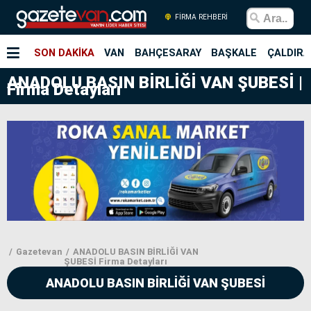
FİRMA REHBERİ
SON DAKİKA
VAN
BAHÇESARAY
BAŞKALE
ÇALDIRA
ANADOLU BASIN BİRLİĞİ VAN ŞUBESİ |
Firma Detayları
Gazetevan
ANADOLU BASIN BİRLİĞİ VAN
ŞUBESİ Firma Detayları
ANADOLU BASIN BİRLİĞİ VAN ŞUBESİ