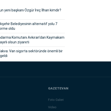
n yeni başkanı Özgür İreç İlhan kimdir?
şehir Belediyesinin alternatif yolu 7
orme oldu
andarma Komutanı Avkıran’dan Kaymakam
ayırlı olsun ziyareti
akva: Van sigorta sektöründe önemli bir
geldi
GAZETEVAN
Foto Galeri
Video