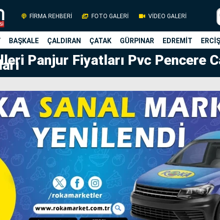
FİRMA REHBERİ
FOTO GALERİ
VİDEO GALERİ
Y
BAŞKALE
ÇALDIRAN
ÇATAK
GÜRPINAR
EDREMİT
ERCİ
leri Panjur Fiyatları Pvc Pencere 
ları