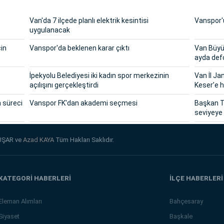
Van'da 7 ilçede planlı elektrik kesintisi
Vanspor'u
uygulanacak
çin
Vanspor'da beklenen karar çıktı
Van Büyük
ayda def
İpekyolu Belediyesi iki kadın spor merkezinin
Van İl J
açılışını gerçekleştirdi
Keser’e h
n süreci
Vanspor FK'dan akademi seçmesi
Başkan T
seviyeye 
UŞAR ve
Azad KAYA
Tüm Hakları Saklıdır.
KATEGORİ HABERLERİ
İLÇE HABERLERİ
Eleman Alımları
Bahçesaray
Siyaset
Başkale