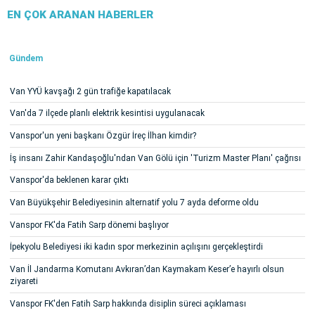
EN ÇOK ARANAN HABERLER
Gündem
Van YYÜ kavşağı 2 gün trafiğe kapatılacak
Van'da 7 ilçede planlı elektrik kesintisi uygulanacak
Vanspor'un yeni başkanı Özgür İreç İlhan kimdir?
İş insanı Zahir Kandaşoğlu'ndan Van Gölü için 'Turizm Master Planı' çağrısı
Vanspor'da beklenen karar çıktı
Van Büyükşehir Belediyesinin alternatif yolu 7 ayda deforme oldu
Vanspor FK'da Fatih Sarp dönemi başlıyor
İpekyolu Belediyesi iki kadın spor merkezinin açılışını gerçekleştirdi
Van İl Jandarma Komutanı Avkıran’dan Kaymakam Keser’e hayırlı olsun
ziyareti
Vanspor FK'den Fatih Sarp hakkında disiplin süreci açıklaması