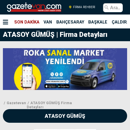
FİRMA REHBERİ
SON DAKİKA
VAN
BAHÇESARAY
BAŞKALE
ÇALDIRA
ATASOY GÜMÜŞ | Firma Detayları
Gazetevan
ATASOY GÜMÜŞ Firma
Detayları
ATASOY GÜMÜŞ