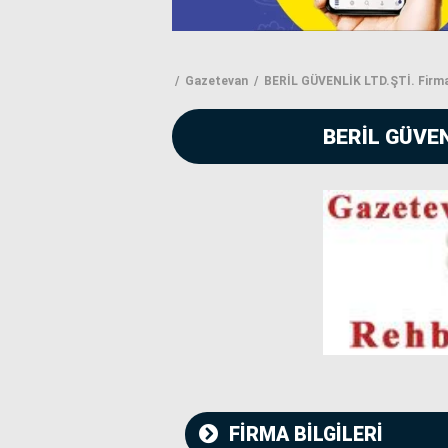
Gazetevan
BERİL GÜVENLİK LTD.ŞTİ. Firma
BERİL GÜVEN
FİRMA BİLGİLERİ