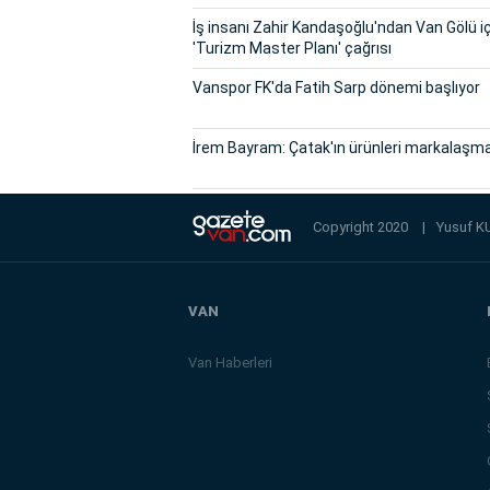
İş insanı Zahir Kandaşoğlu'ndan Van Gölü i
'Turizm Master Planı' çağrısı
Vanspor FK'da Fatih Sarp dönemi başlıyor
İrem Bayram: Çatak'ın ürünleri markalaşma
Copyright 2020
|
Yusuf K
VAN
Van Haberleri