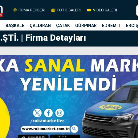
FİRMA REHBERİ
FOTO GALERİ
VİDEO GALERİ
Y
BAŞKALE
ÇALDIRAN
ÇATAK
GÜRPINAR
EDREMİT
ERCİ
Tİ. | Firma Detayları