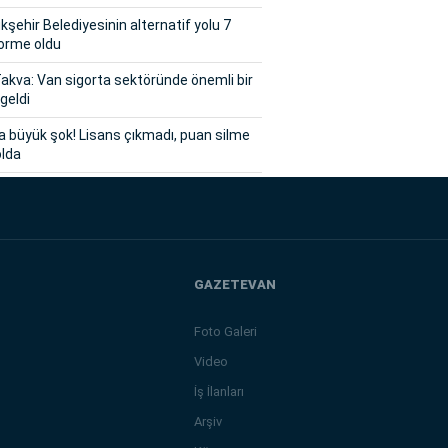
şehir Belediyesinin alternatif yolu 7
orme oldu
akva: Van sigorta sektöründe önemli bir
geldi
a büyük şok! Lisans çıkmadı, puan silme
olda
GAZETEVAN
Foto Galeri
Video
İş İlanları
Arşiv