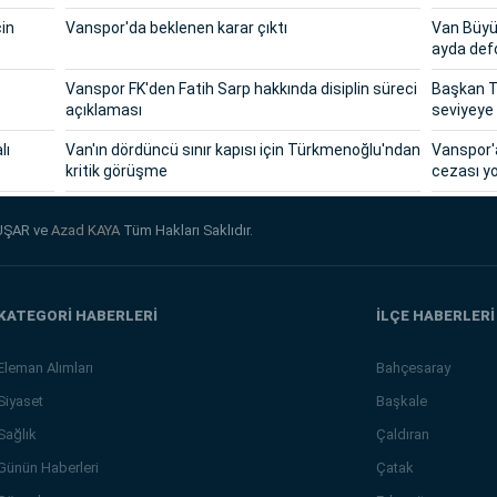
çin
Vanspor'da beklenen karar çıktı
Van Büyük
ayda def
Vanspor FK'den Fatih Sarp hakkında disiplin süreci
Başkan T
açıklaması
seviyeye 
lı
Van'ın dördüncü sınır kapısı için Türkmenoğlu'ndan
Vanspor'
kritik görüşme
cezası y
UŞAR ve
Azad KAYA
Tüm Hakları Saklıdır.
KATEGORİ HABERLERİ
İLÇE HABERLERİ
Eleman Alımları
Bahçesaray
Siyaset
Başkale
Sağlık
Çaldıran
Günün Haberleri
Çatak