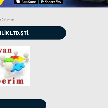
 Detayları
LİK LTD.ŞTİ.